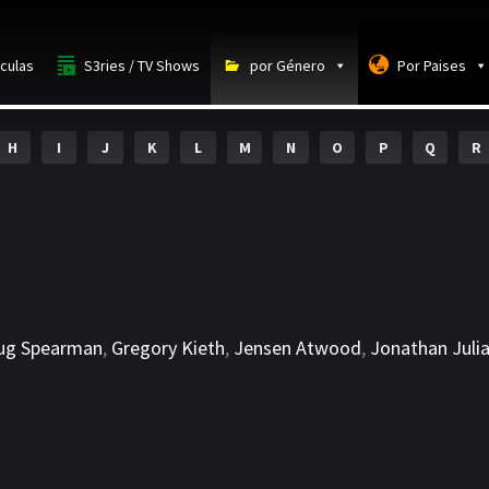
iculas
S3ries / TV Shows
por Género
Por Paises
H
I
J
K
L
M
N
O
P
Q
R
ug Spearman
,
Gregory Kieth
,
Jensen Atwood
,
Jonathan Juli