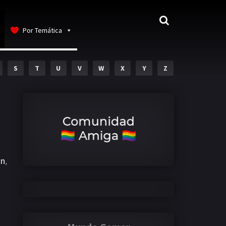
Por Temática
S
T
U
V
W
X
Y
Z
an
,