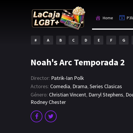
Home
P3l
#
A
B
C
D
E
F
G
Noah's Arc Temporada 2
Director:
Patrik-Ian Polk
Actores:
Comedia
,
Drama
,
Series Clasicas
Género:
Christian Vincent
,
Darryl Stephens
,
Do
Rodney Chester