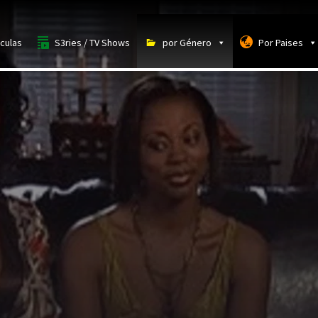
iculas
S3ries / TV Shows
por Género
Por Paises