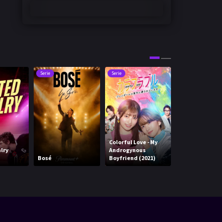
Serie
Serie
Serie
Colorful Love - My
lry
Androgynous
The Hunting W
Bosé
Boyfriend (2021)
(2025)