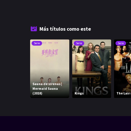
Más títulos como este
Serie
Serie
Serie
Sauna de sirenas |
Mermaid Sauna
(2018)
Kings
The Lair 