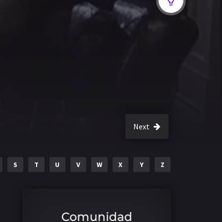
Next
S
T
U
V
W
X
Y
Z