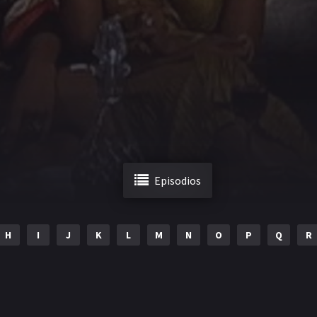
Episodios
H
I
J
K
L
M
N
O
P
Q
R