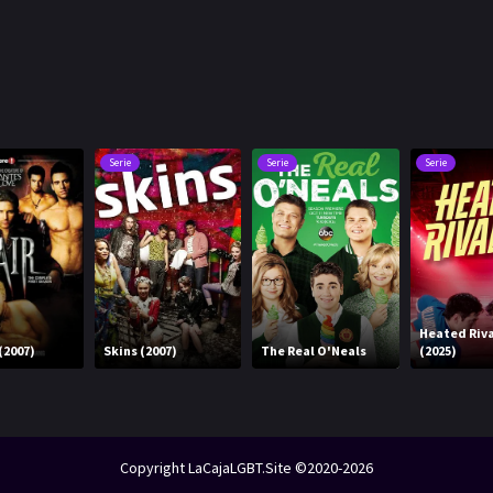
Serie
Serie
Serie
Heated Riva
(2007)
Skins (2007)
The Real O'Neals
(2025)
Copyright LaCajaLGBT.Site ©2020-2026