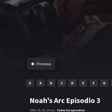
Previous
#
A
B
C
D
E
F
G
Noah's Arc Episodio 3
2006
25, 30, 23 min
Todos los episodios