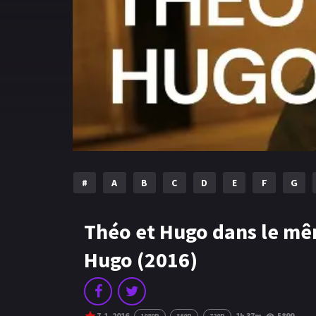
#
A
B
C
D
E
F
G
Théo et Hugo dans le mê
Hugo (2016)
7.1
2016
1h 37m
5899
1080P
360P
720P