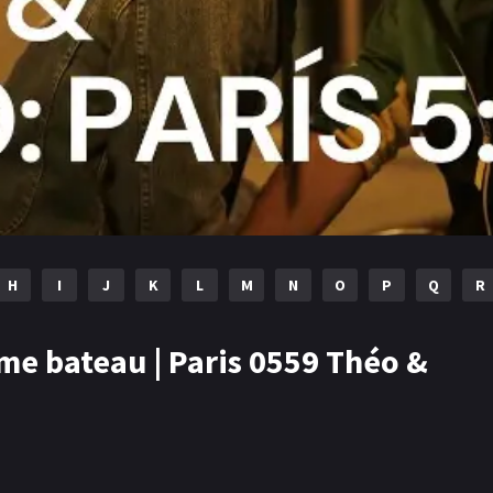
H
I
J
K
L
M
N
O
P
Q
R
me bateau | Paris 0559 Théo &