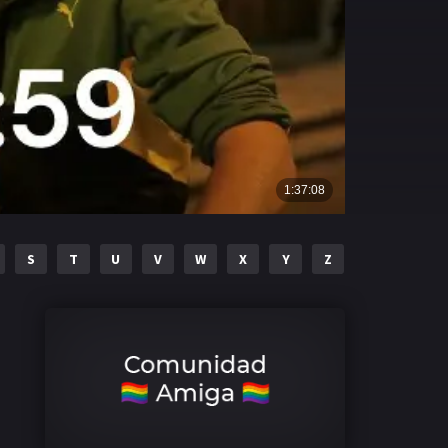
S
T
U
V
W
X
Y
Z