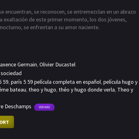
 se encuentran, se reconocen, se entremezclan en un abrazo
la exaltación de este primer momento, los dos jóvenes,
 nocturno, se enfrentan a su amor naciente.
axence Germain
,
Olivier Ducastel
,
sociedad
5 59
,
parís 5 59 película completa en español
,
película hugo y
ême bateau
,
theo y hugo
,
théo y hugo donde verla
,
Theo y
ire Deschamps
VER MÁS
ORT