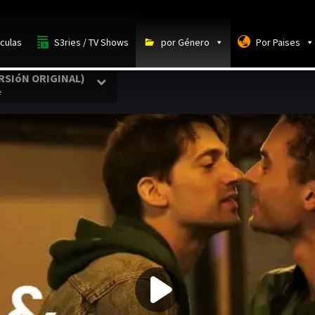
iculas
S3ries / TV Shows
por Género
Por Paises
RSIóN ORIGINAL)
e