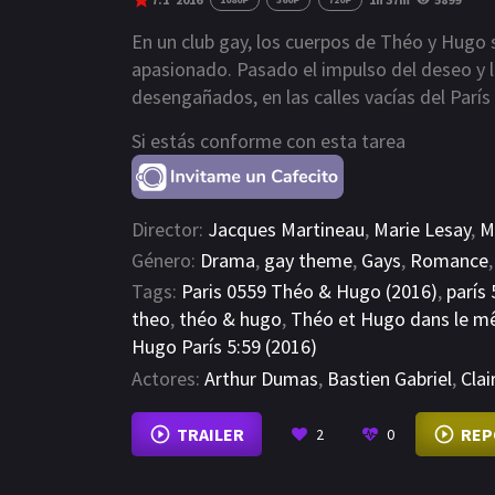
En un club gay, los cuerpos de Théo y Hugo
apasionado. Pasado el impulso del deseo y 
desengañados, en las calles vacías del París
Si estás conforme con esta tarea
Director:
Jacques Martineau
,
Marie Lesay
,
M
Género:
Drama
,
gay theme
,
Gays
,
Romance
Tags:
Paris 0559 Théo & Hugo (2016)
,
parís 
theo
,
théo & hugo
,
Théo et Hugo dans le m
Hugo París 5:59 (2016)
Actores:
Arthur Dumas
,
Bastien Gabriel
,
Cla
TRAILER
REP
2
0