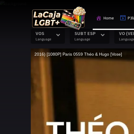
Home
P3l
VOS
SUBT ESP
VO (VE
Language
Language
Languag