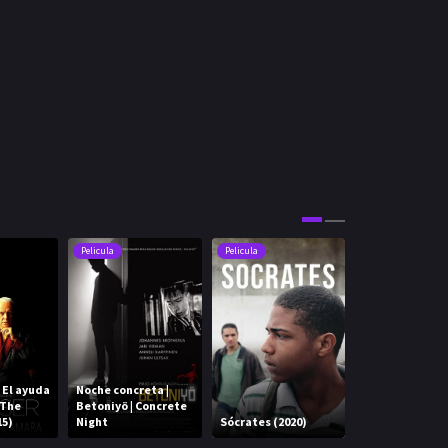
Pelicula
Pelicula
Pelicula
| El ayuda
Noche concreta |
 The
Betoniyö | Concrete
¡Ser feliz! | Be
15)
Night
Sócrates (2020)
Happy!