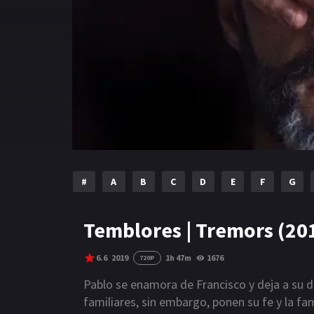
#
A
B
C
D
E
F
G
Temblores | Tremors (20
6.6
2019
1h 47m
1676
720P
Pablo se enamora de Francisco y deja a su d
familiares, sin embargo, ponen su fe y la fa