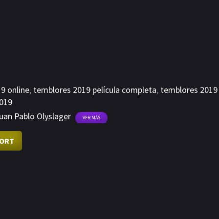
9 online
,
temblores 2019 película completa
,
temblores 2019
019
uan Pablo Olyslager
VER MÁS
ORT