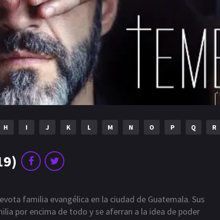
H
I
J
K
L
M
N
O
P
Q
R
19)
evota familia evangélica en la ciudad de Guatemala. Sus
milia por encima de todo y se aferran a la idea de poder