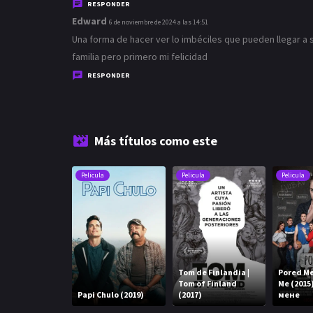
c
RESPONDER
e
Edward
d
6 de noviembre de 2024 a las 14:51
:
i
Una forma de hacer ver lo imbéciles que pueden llegar a 
c
familia pero primero mi felicidad
e
RESPONDER
:
Más títulos como este
Pelicula
Pelicula
Pelicula
Tom de Finlandia |
Pored Me
Tom of Finland
Me (2015
Papi Chulo (2019)
(2017)
мене