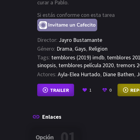
curar a Pablo.
Si estás conforme con esta tarea
Director:
Jayro Bustamante
Género:
Drama
,
Gays
,
Religion
Tags:
temblores (2019) imdb
,
temblores 201
sinopsis
,
temblores película 2020
,
tremors 2
Actores:
Ayla-Elea Hurtado
,
Diane Bathen
,
J
TRAILER
REP
1
0
Enlaces
01
Opción