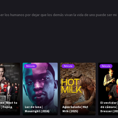
ser los humanos por dejar que los demás vivan la vida de uno puede ser mi
Pelicula
Pelicula
Pelicula
ne | Next to
El vestidor 
) | Поред
Luz de luna |
Agua Salada | Hot
de cámara |
Moonlight (2016)
Milk (2025)
Dresser (20