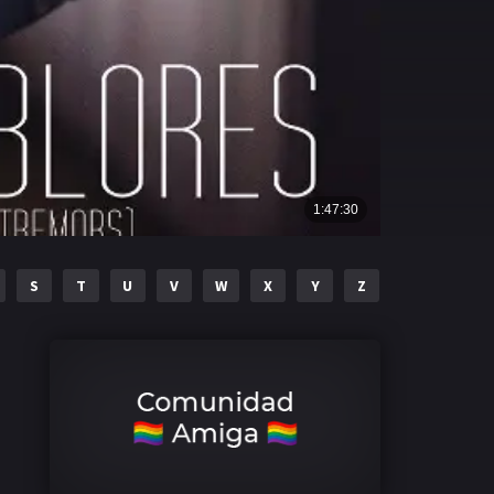
S
T
U
V
W
X
Y
Z