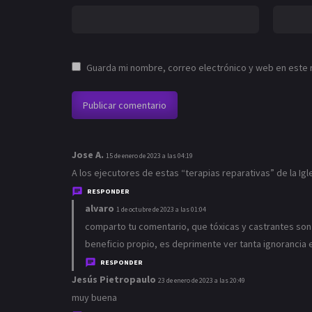
Guarda mi nombre, correo electrónico y web en este
Jose A.
d
15 de enero de 2023 a las 04:19
i
A los ejecutores de estas “terapias reparativas” de la Igle
c
RESPONDER
e
alvaro
d
1 de octubre de 2023 a las 01:04
:
i
comparto tu comentario, que tóxicas y castrantes son
c
beneficio propio, es deprimente ver tanta ignorancia
e
RESPONDER
:
Jesús Pietropaulo
d
23 de enero de 2023 a las 20:49
i
muy buena