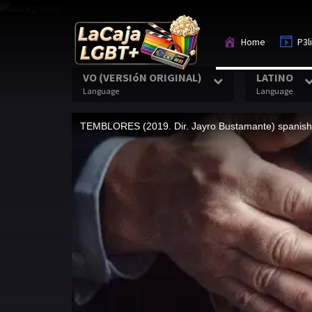
Home
P3l
VO (VERSIóN ORIGINAL)
LATINO
Language
Language