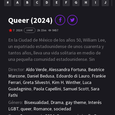
#
A
B
C
D
E
F
G
H
I
J
Queer (2024)
7
2024
2h 15m
9457
1080P
En la Ciudad de México de los años 50, William Lee,
un expatriado estadounidense de unos cuarenta y
tantos años, lleva una vida solitaria en medio de
una pequeña comunidad estadounidense. Sin
embargo, la llegada a la ciudad de Eugene Allerton,
Director:
Aldo Verde
,
Alessandra Fortuna
,
Beatrice
un joven estudiante, impulsa a William a establecer
Marcone
,
Daniel Bedusa
,
Edoardo di Lauro
,
Frankie
finalmente una conexión significativa con alguien.
Ferrari
,
Greta Silvestri
,
Kim H. Winther
,
Luca
Guadagnino
,
Paola Capellini
,
Samuel Scott
,
Sara
Fathi
Género:
Bisexualidad
,
Drama
,
gay theme
,
Interés
LGBT
,
queer
,
Romance
,
sociedad