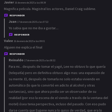
Javier
d
16 de enero de 2025 a las 08:39
i
Magnifica pelicula. Magistral los actores, Daniel Craig sublime.
c
RESPONDER
e
Juan
d
17 de enero de 2025 a las 07:22
:
i
Yo sabia que no me iba a gustar....
c
RESPONDER
e
Valee
d
16 de enero de 2025 a las 09:01
:
i
Alguien me explica el final
c
RESPONDER
e
Reinaldo
d
17 de enero de 2025 a las 08:32
:
i
Para mi... después de tomar el yagé, Lee no obtuvo lo que quería
c
(telepatía) pero en definitiva obtuvo algo mas: una expansión de
e
su mente. El, después de tomarla no solo estaba viviendo en
:
automático (lo que lo convirtió en adicto al alcohol y otras
sustancias), sino que ahora podía ser un observador de su
realidad (por eso la escena de el viendo a través de la ventana del
motel) ósea tenia perspectiva, incluso del pasado. Con eso pudo
darse cuenta que Eugene nunca lo quiso de verdad, que era lo