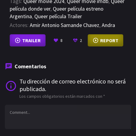
Tags:
Queer movie 2024
,
Queer movie imdb
,
Queer
película donde ver
,
Queer película estreno
Argentina
,
Queer película Trailer
Actores:
Amir Antonio Samande Chavez
,
Andra
Ursuta
,
Andrea Montserrat Rios Hernandez
TRAILER
REPORT
8
2
VER MÁS
Comentarios
Tu dirección de correo electrónico no será
publicada.
Los campos obligatorios están marcados con
*