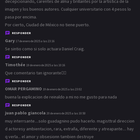
c
decepcionando, carentes de alma y brillantes por la artistica de la
e
imagen y los buenos autores. Cualquier universitario con 4 pesos lo
:
pasa por encima.
Por cierto, Ciudad de México no tiene puerto.
RESPONDER
Gary
d
17 de enero de 2025 a las 23:16
i
Se sintio como si solo actuara Daniel Craig.
c
RESPONDER
e
Timothée
d
19 de enero de 2025 a las 10:16
:
i
Que comentario tan ignorante👎🏻
c
RESPONDER
e
OMAR PERGAMINO
d
19 de enero de 2025 a las 23:02
:
i
buena la explicacion de reinaldo a mi no me gusto para nada
c
RESPONDER
e
juan pablo giancola
d
20 de enero de 2025 a las 10:50
:
i
muy interrsante....solo guadagnino pudo hacerlo. magisttral direccion
c
d actoresy ambientacion, rara, extraña, diferente y atreapante.... hay
e
q verla... el amor y obsesionn tambien destruye