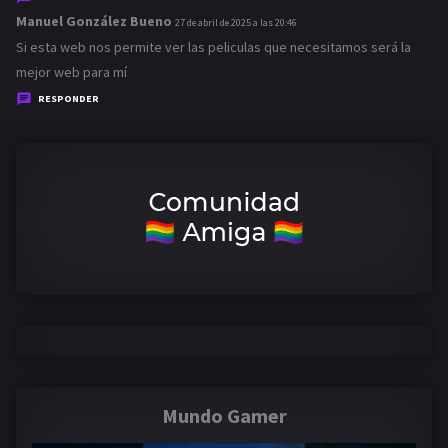
Manuel González Bueno
d
27 de abril de 2025 a las 20:46
i
Si esta web nos permite ver las peliculas que necesitamos será la
c
mejor web para mí
e
RESPONDER
:
Mundo Gamer