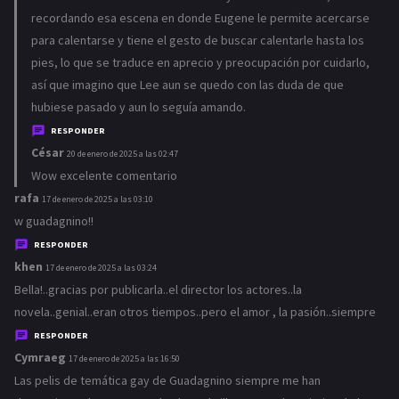
recordando esa escena en donde Eugene le permite acercarse
para calentarse y tiene el gesto de buscar calentarle hasta los
pies, lo que se traduce en aprecio y preocupación por cuidarlo,
así que imagino que Lee aun se quedo con las duda de que
hubiese pasado y aun lo seguía amando.
RESPONDER
César
d
20 de enero de 2025 a las 02:47
i
Wow excelente comentario
c
rafa
d
17 de enero de 2025 a las 03:10
e
i
w guadagnino!!
:
c
RESPONDER
e
khen
d
17 de enero de 2025 a las 03:24
:
i
Bella!..gracias por publicarla..el director los actores..la
c
novela..genial..eran otros tiempos..pero el amor , la pasión..siempre
e
RESPONDER
:
Cymraeg
d
17 de enero de 2025 a las 16:50
i
Las pelis de temática gay de Guadagnino siempre me han