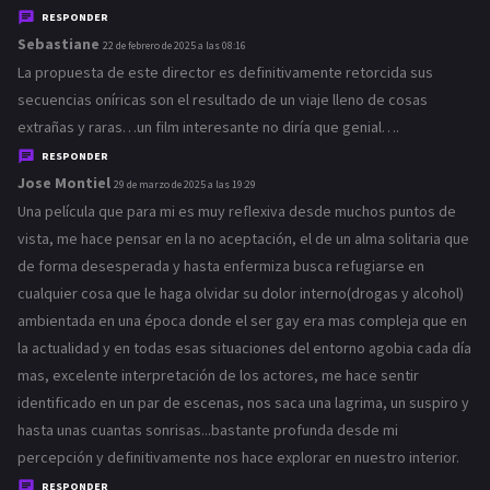
:
RESPONDER
Sebastiane
d
22 de febrero de 2025 a las 08:16
i
La propuesta de este director es definitivamente retorcida sus
c
secuencias oníricas son el resultado de un viaje lleno de cosas
e
extrañas y raras…un film interesante no diría que genial….
:
RESPONDER
Jose Montiel
d
29 de marzo de 2025 a las 19:29
i
Una película que para mi es muy reflexiva desde muchos puntos de
c
vista, me hace pensar en la no aceptación, el de un alma solitaria que
e
de forma desesperada y hasta enfermiza busca refugiarse en
:
cualquier cosa que le haga olvidar su dolor interno(drogas y alcohol)
ambientada en una época donde el ser gay era mas compleja que en
la actualidad y en todas esas situaciones del entorno agobia cada día
mas, excelente interpretación de los actores, me hace sentir
identificado en un par de escenas, nos saca una lagrima, un suspiro y
hasta unas cuantas sonrisas...bastante profunda desde mi
percepción y definitivamente nos hace explorar en nuestro interior.
RESPONDER