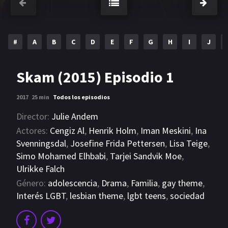
#
A
B
C
D
E
F
G
H
I
J
Skam (2015) Episodio 1
2017
25 min
Todos los episodios
Director:
Julie Andem
Actores:
Cengiz Al
,
Henrik Holm
,
Iman Meskini
,
Ina
Svenningsdal
,
Josefine Frida Pettersen
,
Lisa Teige
,
Simo Mohamed Elhbabi
,
Tarjei Sandvik Moe
,
Ulrikke Falch
Género:
adolescencia
,
Drama
,
Familia
,
gay theme
,
Interés LGBT
,
lesbian theme
,
lgbt teens
,
sociedad