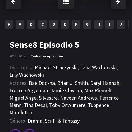
#
A
B
C
D
E
F
G
H
I
J
Sense8 Episodio 5
2017
60 min
Todos los episodios
Director:
J. Michael Straczynski
,
Lana Wachowski
,
Lilly Wachowski
Actores:
Bae Doo-na
,
Brian J. Smith
,
Daryl Hannah
,
Freema Agyeman
,
Jamie Clayton
,
Max Riemelt
,
Miguel Ángel Silvestre
,
Naveen Andrews
,
Terrence
Mann
,
Tina Desai
,
Toby Onwumere
,
Tuppence
Middleton
Género:
Drama
,
Sci-Fi & Fantasy