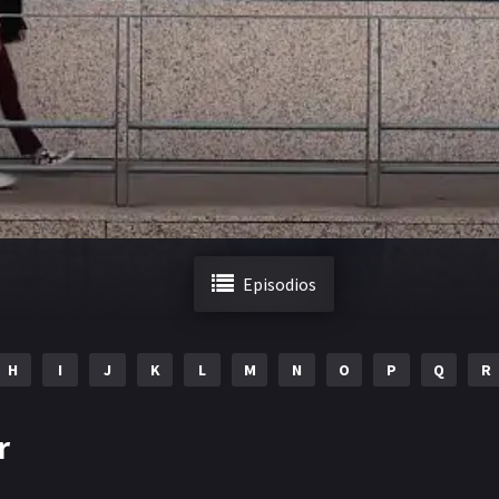
Episodios
H
I
J
K
L
M
N
O
P
Q
R
r