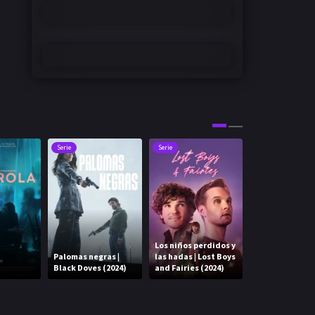
Serie
Serie
Serie
Los niños perdidos y
Palomas negras |
las hadas | Lost Boys
La canción | Th
Black Doves (2024)
and Fairies (2024)
Song (2025)