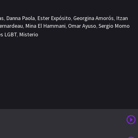
as
,
Danna Paola
,
Ester Expósito
,
Georgina Amorós
,
Itzan
ernardeau
,
Mina El Hammani
,
Omar Ayuso
,
Sergio Momo
és LGBT
,
Misterio