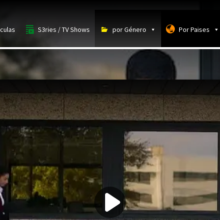
iculas
S3ries / TV Shows
por Género
Por Paises