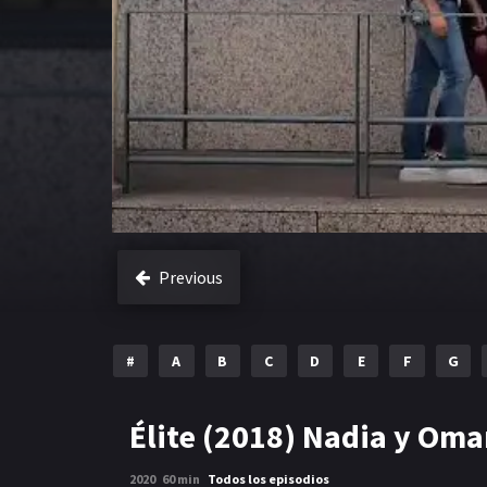
Previous
#
A
B
C
D
E
F
G
Élite (2018) Nadia y Oma
2020
60 min
Todos los episodios