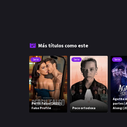
Más títulos como este
Serie
Serie
Serie
Agatha e
Perfil falso (2023) |
partes | 
Fake Profile
Poco ortodoxa
Along (2