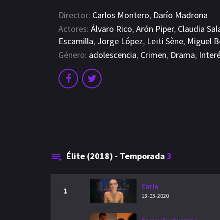
Director:
Carlos Montero
,
Darío Madrona
Actores:
Álvaro Rico
,
Arón Piper
,
Claudia Sal
Escamilla
,
Jorge López
,
Leïti Sène
,
Miguel B
Género:
adolescencia
,
Crimen
,
Drama
,
Inter
Élite (2018) - Temporada
3
Carla
1
13-03-2020