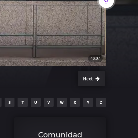
Next
S
T
U
V
W
X
Y
Z