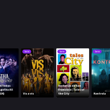
Serie
Serie
Serie
n todas
Historias de San
Agatha All
Francisco | Tales of
024)
Vis a vis
the City
Kontrola