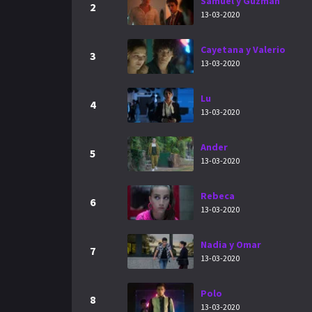
Samuel y Guzmán
2
13-03-2020
Cayetana y Valerio
3
13-03-2020
Lu
4
13-03-2020
Ander
5
13-03-2020
Rebeca
6
13-03-2020
Nadia y Omar
7
13-03-2020
Polo
8
13-03-2020