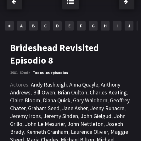
#
A
B
C
D
E
F
G
H
I
J
Brideshead Revisited
Episodio 8
1981
60 min
Todos los episodios
Actores:
Andy Rashleigh
,
Anna Quayle
,
Anthony
Andrews
,
Bill Owen
,
Brian Oulton
,
Charles Keating
,
Claire Bloom
,
Diana Quick
,
Gary Waldhorn
,
Geoffrey
Chater
,
Graham Seed
,
Jane Asher
,
Jenny Runacre
,
Jeremy Irons
,
Jeremy Sinden
,
John Gielgud
,
John
Grillo
,
John Le Mesurier
,
John Nettleton
,
Joseph
Brady
,
Kenneth Cranham
,
Laurence Olivier
,
Maggie
Steed
,
Maria Charles
,
Michael Bilton
,
Michael