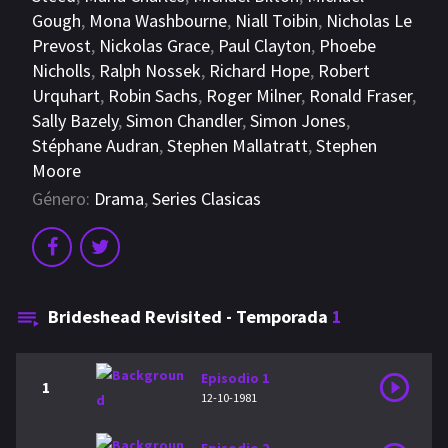
Gough
,
Mona Washbourne
,
Niall Toibin
,
Nicholas Le
Prevost
,
Nickolas Grace
,
Paul Clayton
,
Phoebe
Nicholls
,
Ralph Nossek
,
Richard Hope
,
Robert
Urquhart
,
Robin Sachs
,
Roger Milner
,
Ronald Fraser
,
Sally Bazely
,
Simon Chandler
,
Simon Jones
,
Stéphane Audran
,
Stephen Mallatratt
,
Stephen
Moore
Género:
Drama
,
Series Clasicas
Brideshead Revisited - Temporada
1
Episodio 1
1
12-10-1981