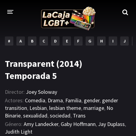
#
A
B
C
D
E
F
G
H
I
J
Transparent (2014)
Temporada 5
Director:
Joey Soloway
Actores:
Comedia
,
Drama
,
Familia
,
gender
,
gender
transition
,
Lesbian
,
lesbian theme
,
marriage
,
No
Binarie
,
sexualidad
,
sociedad
,
Trans
Género:
Amy Landecker
,
Gaby Hoffmann
,
Jay Duplass
,
Judith Light