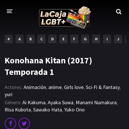
#
A
B
C
D
E
F
G
H
I
J
Konohana Kitan (2017)
Temporada 1
Actores:
Animación
,
anime
,
Girls love
,
Sci-Fi & Fantasy
,
yuri
Género:
Ai Kakuma
,
Ayaka Suwa
,
Manami Numakura
,
Risa Kubota
,
Sawako Hata
,
Yuko Ono