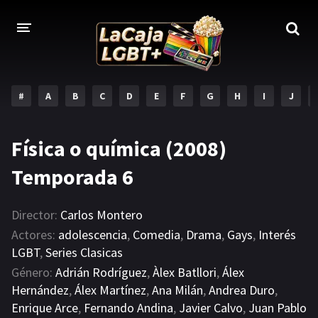
#
A
B
C
D
E
F
G
H
I
J
Física o química (2008)
Temporada 6
Director:
Carlos Montero
Actores:
adolescencia
,
Comedia
,
Drama
,
Gays
,
Interés
LGBT
,
Series Clasicas
Género:
Adrián Rodríguez
,
Àlex Batllori
,
Álex
Hernández
,
Álex Martínez
,
Ana Milán
,
Andrea Duro
,
Enrique Arce
,
Fernando Andina
,
Javier Calvo
,
Juan Pablo